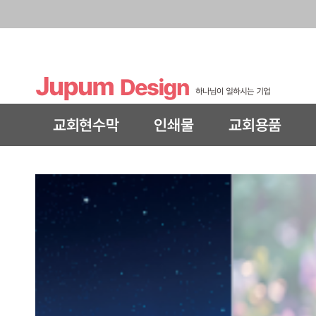
교회현수막
인쇄물
교회용품