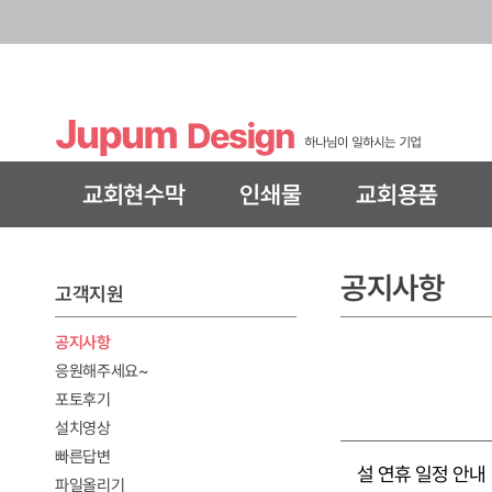
교회현수막
인쇄물
교회용품
공지사항
고객지원
공지사항
응원해주세요~
포토후기
설치영상
빠른답변
설 연휴 일정 안내
파일올리기