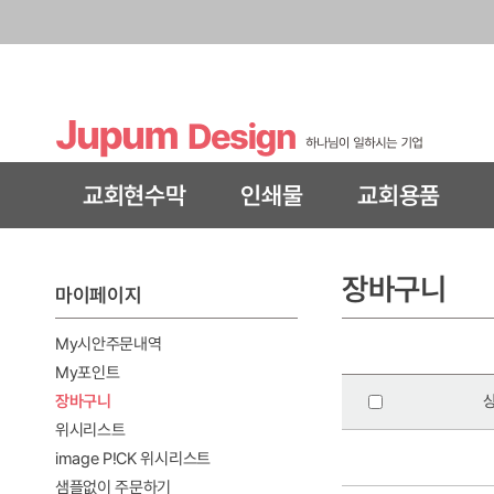
교회현수막
인쇄물
교회용품
장바구니
마이페이지
My시안주문내역
My포인트
장바구니
위시리스트
image P!CK 위시리스트
샘플없이 주문하기